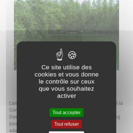
Ce site utilise des
cookies et vous donne
L’Étang du Grand PATIS
le contrôle sur ceux
que vous souhaitez
activer
L'aménagement de l’étang du PATIS a été réalisé par la
Communauté de Commune du Jovinien.
Tout accepter
Des pontons ont été installé sur le pourtour de l'étang
pour les pêcheurs. Certains de ces pontons sont
Tout refuser
adaptés aux handicapés. Une aire de jeu a été créé