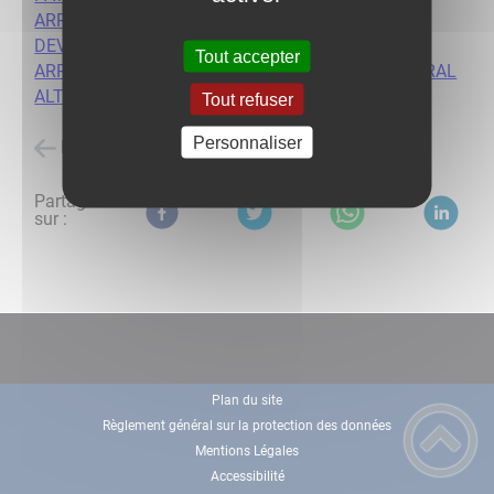
ARRÊTE PERMANENT INTERDICTION DE FUMER
DEVANT LES ÉCOLES.pdf
Tout accepter
ARRÊTÉ PERMANENT STATIONNEMENT UNILATÉRAL
ALTERNÉ PAR QUINZAINE.pdf
Tout refuser
Personnaliser
Retour à l'accueil
Partagez
sur :
Plan du site
Règlement général sur la protection des données
Mentions Légales
Accessibilité