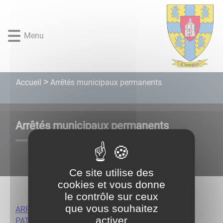
Lien
Lien
Lien
Lien
Panneau de gestion des cookies
d'accès
d'accès
d'accès
d'accès
rapide
rapide
rapide
rapide
Menu
au
au
à
au
menu
contenu
la
pied
principal
recherche
de
page
Arrêtés municipaux permanents
Accueil
Arrêtés municipaux permanents
Ce site utilise des
cookies et vous donne
le contrôle sur ceux
que vous souhaitez
ARRÊTÉ PERMANENT INTERDICTION BAIGNADE
activer
PATIS.pdf